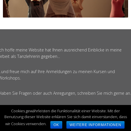
Ich hoffe meine Website hat Ihnen ausreichend Einblicke in meine
Arbeit als Tanzlehrerin gegeben...
...und freue mich auf Ihre Anmeldungen zu meinen Kursen und
Workshops.
Haben Sie Fragen oder auch Anregungen, schreiben Sie mich gerne an.
Cookies gewährleisten die Funktionalität einer Website. Mit der
Benutzung dieser Website erklären Sie sich damit einverstanden, dass
© DORIS PATZ, 2025
wir Cookies verwenden.
OK
WEITERE INFORMATIONEN